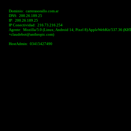
Dominio: carrerasorallo.com.ar
DNS: 200.26.189.25
IP: 200.26.189.25
IP Conectividad: 216.73.216.254
Agente: Mozilla/5.0 (Linux; Android 14; Pixel 8) AppleWebKit/537.36 (KH
+claudebot@anthropic.com)
HostAdmin: 03415427490